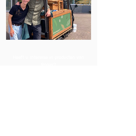
Heeft u interesse in producten van
Rogier?
Mail dan uw wens en budget naar
bestellen@patisserierogier.nl
Wij gaan graag met u in gesprek
over de mogelijkheden.
ALTIJD OP DE HOOGTE VAN