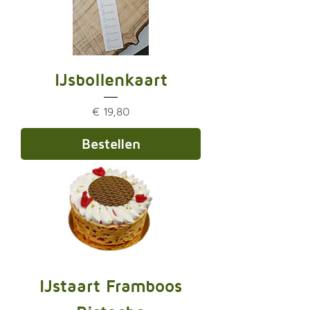
IJsbollenkaart
Prijs
€ 19,80
Bestellen
IJstaart Framboos