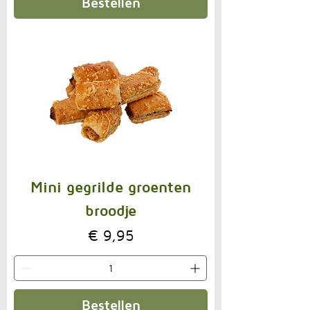
Bestellen
Mini gegrilde groenten
broodje
Prijs
€ 9,95
Bestellen