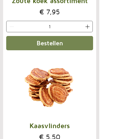
Zoute koek assortiment
Prijs
€ 7,95
Bestellen
Kaasvlinders
Prijs
€ 5,50