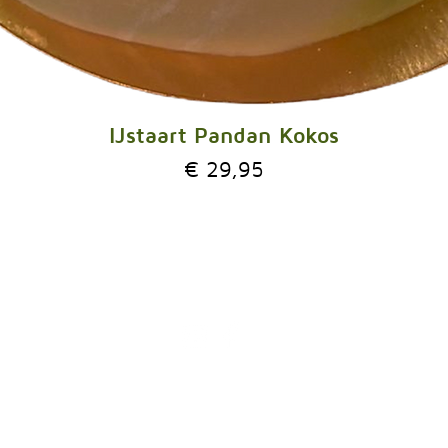
IJstaart Pandan Kokos
Prijs
€ 29,95
PATISSERIE ROGIER