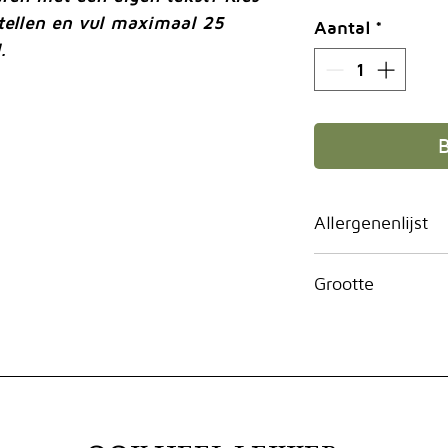
stellen en vul maximaal 25
Aantal
*
d.
Allergenenlijst
Ei, Gluten, Mel
Grootte
8 personen