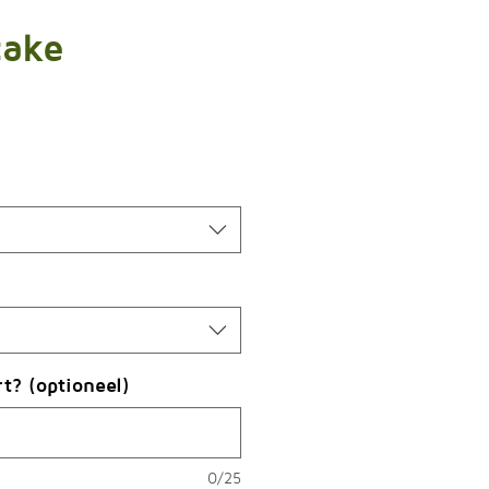
cake
Prijs
rt? (optioneel)
0/25