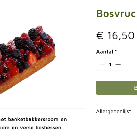
Bosvruc
€ 16,50
Aantal
*
Allergenenlijst
et banketbakkersroom en
Ei, Gluten, Mel
room en verse bosbessen.