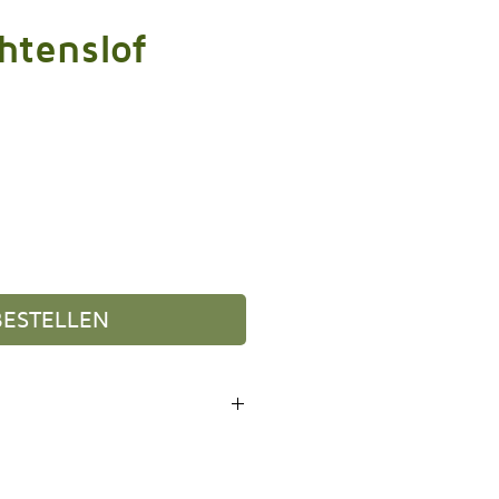
htenslof
Prijs
BESTELLEN
k, Noten