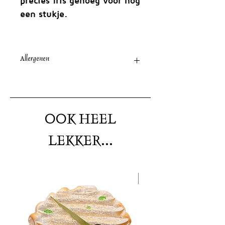
precies fris genoeg voor nog
een stukje.
Allergenen
Ei, Gluten, Melk, Noten
(amandel)
OOK HEEL
LEKKER...
Nieuw